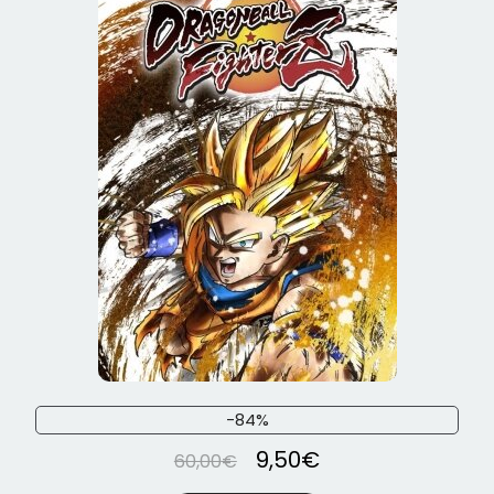
-84%
9,50
€
60,00
€