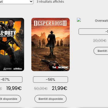
3 résultats affichés
-
20,00
€
Bientôt
-67%
-56%
19,99
€
21,99
€
€
50,00
€
ôt disponible
Bientôt disponible