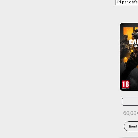
60,00
Bient